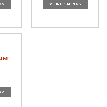
 >
MEHR ERFAHREN >
tner
 >