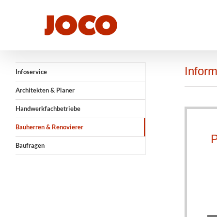
Zum
Inhalt
springen
Inform
Infoservice
Architekten & Planer
Handwerkfachbetriebe
Bauherren & Renovierer
P
Baufragen
P