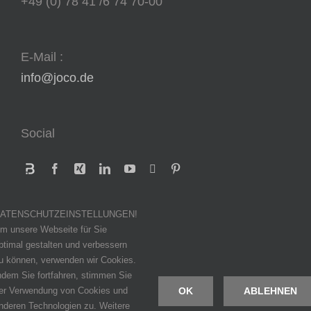
+49 (0) 78 41 /6 74 70-00
E-Mail :
info@joco.de
Social
ATENSCHUTZEINSTELLUNGEN!
m unsere Webseite für Sie
ptimal gestalten und verbessern
u können, verwenden wir Cookies.
ndem Sie fortfahren, stimmen Sie
OK
ABLEHNEN
er Verwendung von Cookies und
nderen Technologien zu. Weitere