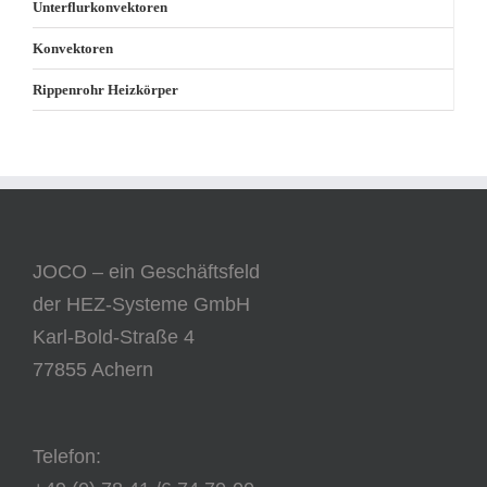
Unterflurkonvektoren
Konvektoren
Rippenrohr Heizkörper
JOCO – ein Geschäftsfeld
der HEZ-Systeme GmbH
Karl-Bold-Straße 4
77855 Achern
Telefon: