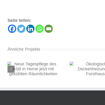
Seite teilen:
Ähnliche Projekte
s
Ökologische
it
Deckenheizung für
Forsthaus