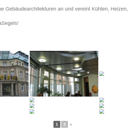
e Gebäudearchitekturen an und vereint Kühlen, Heizen,
aSegels!
1
2
►