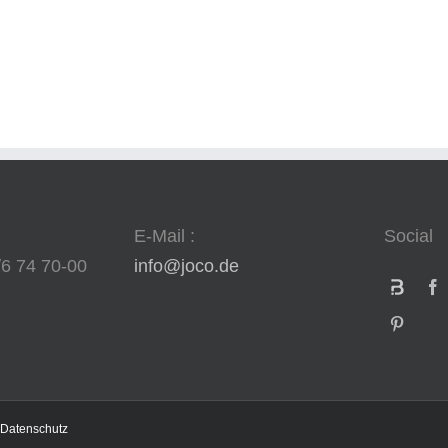
E-Mail :
Social
/6 74 70-00
info@joco.de
Datenschutz