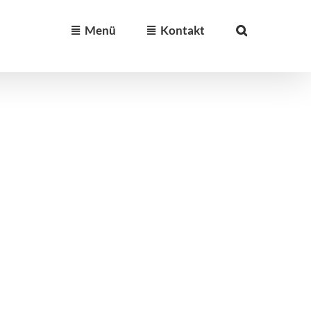
Menü
Kontakt
r
r Definition hat ein Hochregallager Regale
hat es eine Kapazität von wenigen tausend
nderttausenden. Im Lagerbereich befindet sich
 eine Gasse, durch die meist automatisch
 die Ladeeinheiten ein- oder [...]