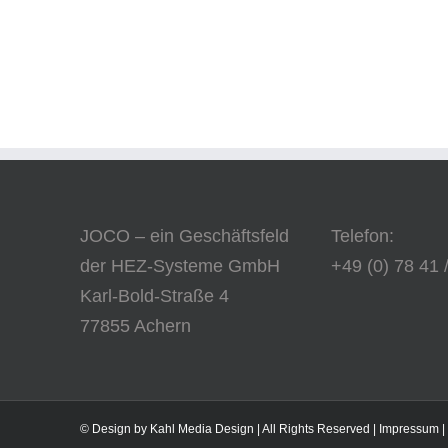
JOCO – ein Geschäftsfeld
Telefon:
der HEZ-Systeme GmbH
+49 (0) 78 41 
Karl-Bold-Straße 4
77855 Achern
©
Design by Kahl Media Design
|
All Rights Reserved
|
Impressum
|